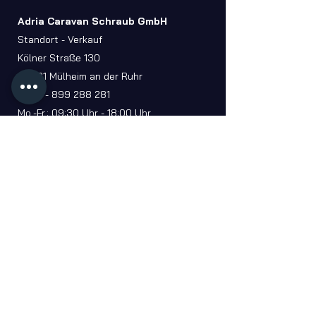
Adria Caravan Schraub GmbH
Standort - Verkauf
Kölner Straße 130
45481 Mülheim an der Ruhr
0208 - 899 288 281
Mo.-Fr.: 09:30 Uhr - 18:00 Uhr
Sa.: 09:30 Uhr - 14:00 Uhr
Kontakt aufnehmen
Abonniere unseren Newsletter!
Abonniere unseren Newsletter, um Angebote und
Neuigkeiten nie zu verpassen!
Gib hier Deine E-Mail ein