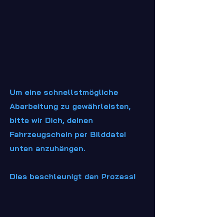
Um eine schnellstmögliche
Abarbeitung zu gewährleisten,
bitte wir Dich, deinen
Fahrzeugschein per Bilddatei
unten anzuhängen.
Dies beschleunigt den Prozess!