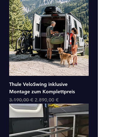
Thule VeloSwing inklusive
Montage zum Komplettpreis
Standardpreis
Sale-Preis
3.190,00 €
2.890,00 €