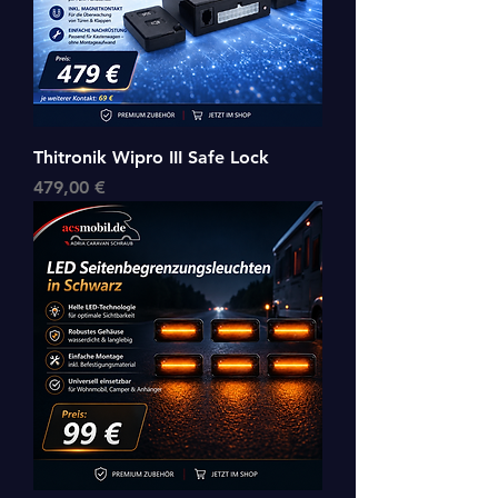
Thitronik Wipro III Safe Lock
Preis
479,00 €