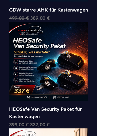
GDW starre AHK für Kastenwagen
Standardpreis
Sale-Preis
499,00 €
389,00 €
HEOSafe Van Security Paket für
Kastenwagen
Standardpreis
Sale-Preis
399,00 €
337,00 €