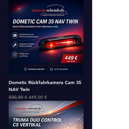
Dometic Rückfahrkamera Cam 35
NAV Twin
Standardpreis
Sale-Preis
500,00 €
449,00 €