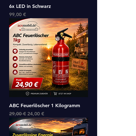
6x LED in Schwarz
Preis
99,00 €
ABC Feuerlöscher 1 Kilogramm
Standardpreis
Sale-Preis
29,00 €
24,00 €