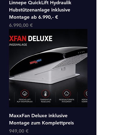
Linnepe QuickLift Hydraulik
Hubstützenanlage inklusive
Montage ab 6.990,- €
Preis
6.990,00 €
MaxxFan Deluxe inklusive
Montage zum Komplettpreis
Preis
949,00 €