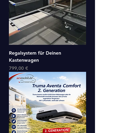
Regalsystem für Deinen
Kastenwagen
Preis
799,00 €