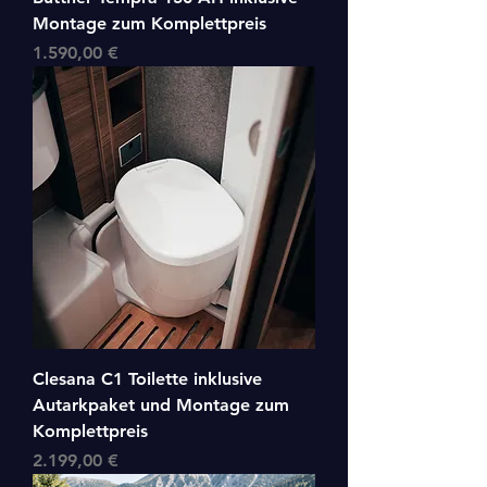
Montage zum Komplettpreis
Preis
1.590,00 €
Clesana C1 Toilette inklusive
Autarkpaket und Montage zum
Komplettpreis
Preis
2.199,00 €